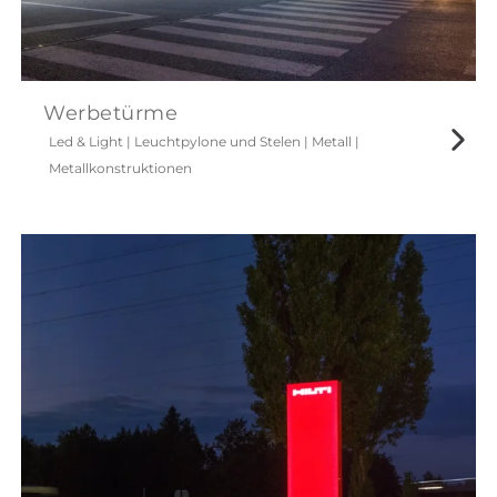
Werbetürme
Led & Light
|
Leuchtpylone und Stelen
|
Metall
|
Metallkonstruktionen