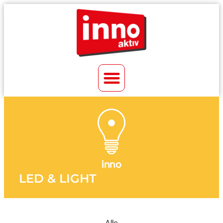
inno
LED & LIGHT
Alle