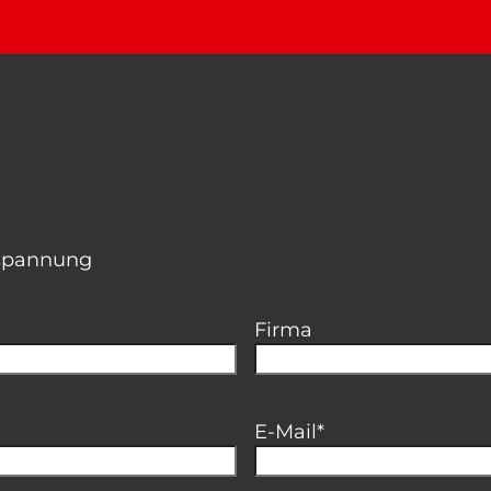
espannung
Firma
E-Mail
*