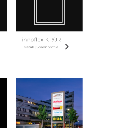
innoflex KP/JR
Metall
|
Spannprofile