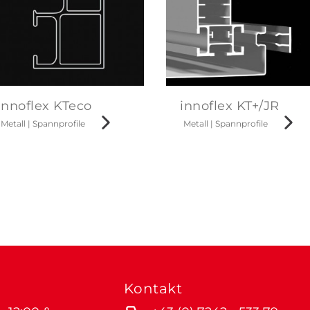
innoflex KTeco
innoflex KT+/JR
Metall
|
Spannprofile
Metall
|
Spannprofile
Kontakt