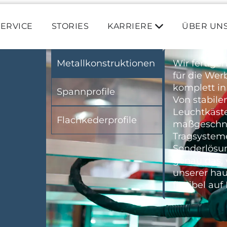
SERVICE
STORIES
KARRIERE
ÜBER UN
Metallkonstruktionen
Wir fertige
für die Werb
komplett in
Spannprofile
Von stabile
Leuchtkäst
Flachkederprofile
maßgeschne
Tragsystem
Sonderlösun
genau das,
unserer ha
flexibel au