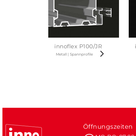
innoflex P100/JR
Metall
|
Spannprofile
Öffnungszeiten