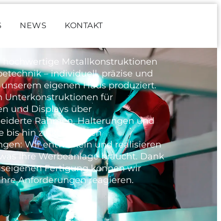
S
NEWS
KONTAKT
n hochwertige Metallkonstruktionen
etechnik – individuell, präzise und
 unserem eigenen Haus produziert.
n Unterkonstruktionen für
en und Displays über
iderte Rahmen, Halterungen und
e bis hin zu komplexen
gen: Wir entwickeln und realisieren
 was Ihre Werbeanlage braucht. Dank
useigenen Fertigung können wir
f Ihre Anforderungen reagieren.