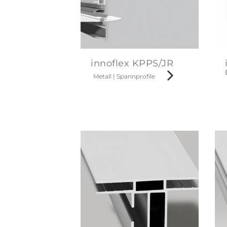
innoflex KPPS/JR
Metall
|
Spannprofile