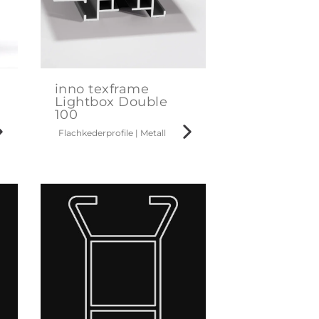
inno texframe
Lightbox Double
100
Flachkederprofile
|
Metall