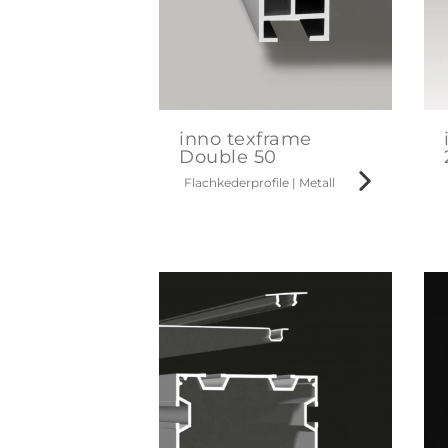
inno texframe
Double 50
Flachkederprofile
|
Metall