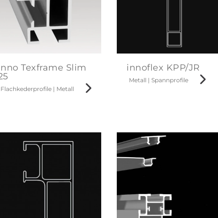
inno Texframe Slim
innoflex KPP/JR
25
Metall
|
Spannprofile
Flachkederprofile
|
Metall