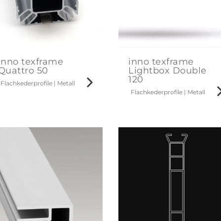
inno texframe
inno texframe
Quattro 50
Lightbox Double
120
Flachkederprofile
|
Metall
Flachkederprofile
|
Metall