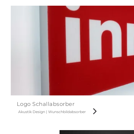
Logo Schallabsorber
Akustik Design
|
Wunschbildabsorber