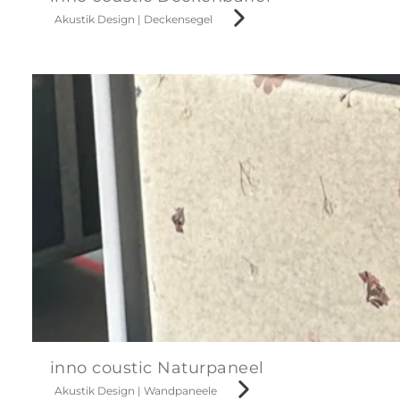
Akustik Design
|
Deckensegel
inno coustic Naturpaneel
Akustik Design
|
Wandpaneele