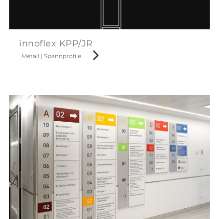
innoflex KPP/JR
Metall
|
Spannprofile