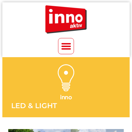
inno
LED & LIGHT