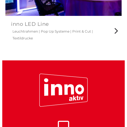
inno LED Line
Leuchtrahmen
|
Pop Up Systeme
|
Print & Cut
|
Textildrucke