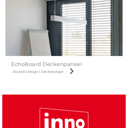
EchoBoard Deckenpaneel
Akustik Design
|
Deckensegel