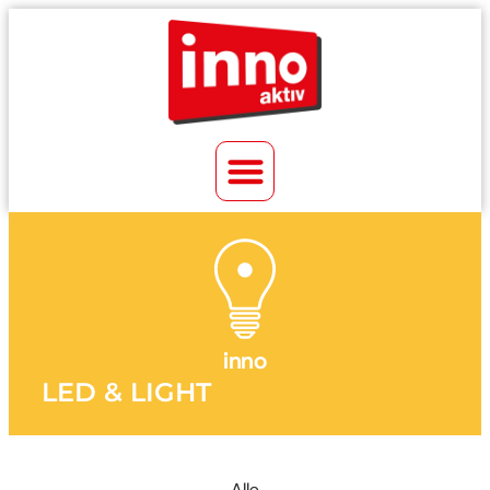
inno
LED & LIGHT
Alle