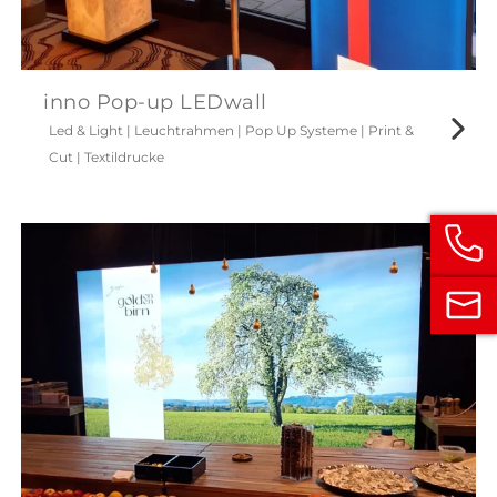
inno Pop-up LEDwall
Led & Light
|
Leuchtrahmen
|
Pop Up Systeme
|
Print &
Cut
|
Textildrucke