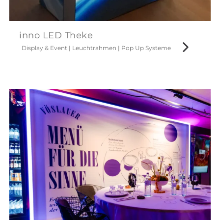
inno LED Theke
Display & Event
|
Leuchtrahmen
|
Pop Up Systeme