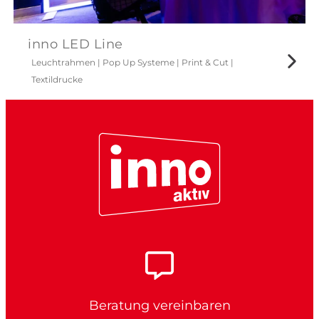
inno LED Line
Leuchtrahmen
|
Pop Up Systeme
|
Print & Cut
|
Textildrucke
Beratung vereinbaren