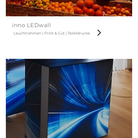
inno LEDwall
Leuchtrahmen
|
Print & Cut
|
Textildrucke