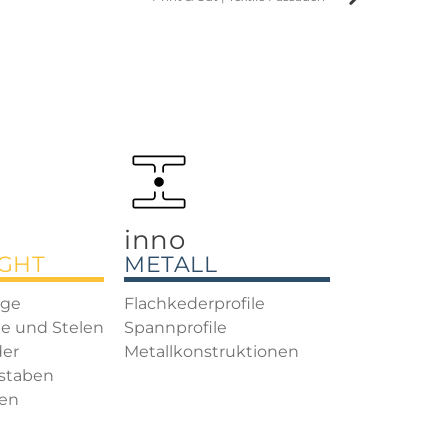
inno
IGHT
METALL
age
Flachkederprofile
e und Stelen
Spannprofile
der
Metallkonstruktionen
staben
en