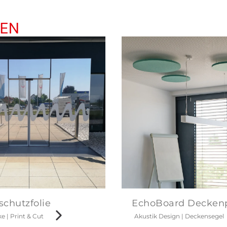
REN
chutzfolie
EchoBoard Decken
ke
|
Print & Cut
Akustik Design
|
Deckensegel