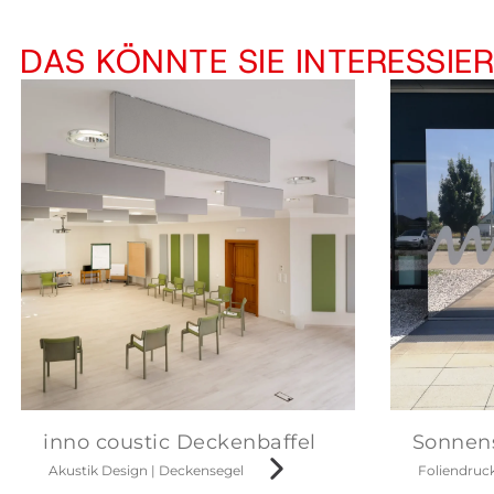
DAS KÖNNTE SIE INTERESSIE
inno coustic Deckenbaffel
Sonnens
Akustik Design
|
Deckensegel
Foliendruc