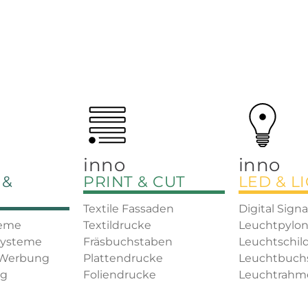
inno
inno
 &
PRINT & CUT
LED & L
Textile Fassaden
Digital Sign
teme
Textildrucke
Leuchtpylon
Systeme
Fräsbuchstaben
Leuchtschil
 Werbung
Plattendrucke
Leuchtbuch
ng
Foliendrucke
Leuchtrahm