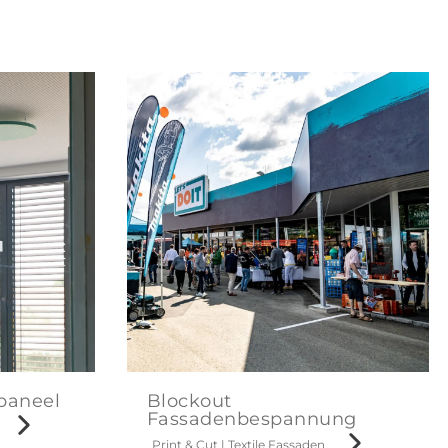
paneel
Blockout
Fassadenbespannung
Print & Cut
|
Textile Fassaden