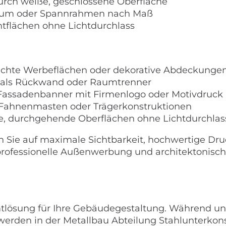
durch weiße, geschlossene Oberfläche
hlsaum oder Spannrahmen nach Maß
chtflächen ohne Lichtdurchlass
dichte Werbeflächen oder dekorative Abdeckunge
n als Rückwand oder Raumtrenner
 Fassadenbanner mit Firmenlogo oder Motivdruck
, Fahnenmasten oder Trägerkonstruktionen
e, durchgehende Oberflächen ohne Lichtdurchlas
 Sie auf maximale Sichtbarkeit, hochwertige Dru
r professionelle Außenwerbung und architektonisc
amtlösung für Ihre Gebäudegestaltung. Während u
 werden in der Metallbau Abteilung Stahlunterkon