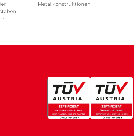
der
Metallkonstruktionen
staben
en