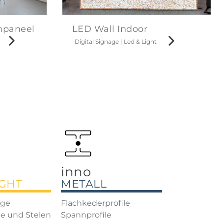
npaneel
LED Wall Indoor
Digital Signage
|
Led & Light
inno
IGHT
METALL
age
Flachkederprofile
e und Stelen
Spannprofile