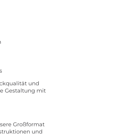
n
s
ckqualität und
he Gestaltung mit
nsere Großformat
struktionen und