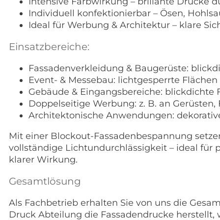
Intensive Farbwirkung – brillante Drucke 
Individuell konfektionierbar – Ösen, Ho
Ideal für Werbung & Architektur – klare Si
Einsatzbereiche:
Fassadenverkleidung & Baugerüste: blick
Event- & Messebau: lichtgesperrte Fläche
Gebäude & Eingangsbereiche: blickdichte
Doppelseitige Werbung: z. B. an Gerüsten
Architektonische Anwendungen: dekorativ
Mit einer Blockout-Fassadenbespannung setzen
vollständige Lichtundurchlässigkeit – ideal fü
klarer Wirkung.
Gesamtlösung
Als Fachbetrieb erhalten Sie von uns die Ges
Druck Abteilung die Fassadendrucke herstellt,