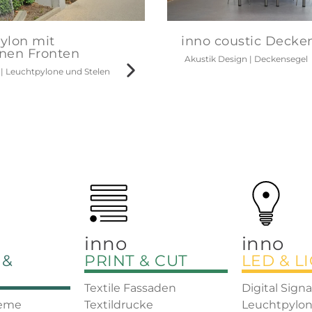
ylon mit
inno coustic Decke
nen Fronten
Akustik Design
|
Deckensegel
|
Leuchtpylone und Stelen
inno
inno
 &
PRINT & CUT
LED & L
Textile Fassaden
Digital Sign
teme
Textildrucke
Leuchtpylon