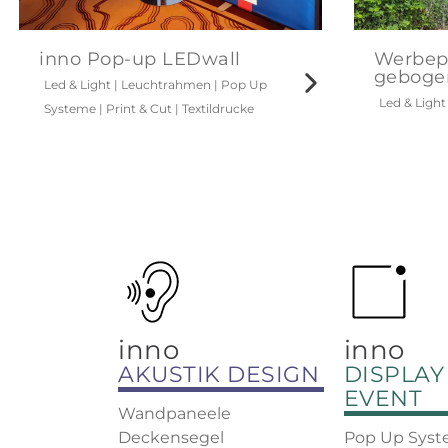
inno Pop-up LEDwall
Werbep
geboge
Led & Light
|
Leuchtrahmen
|
Pop Up
Led & Light
Systeme
|
Print & Cut
|
Textildrucke
inno
inno
AKUSTIK DESIGN
DISPLAY
EVENT
Wandpaneele
Deckensegel
Pop Up Sys