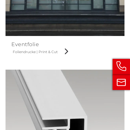
Eventfolie
Foliendrucke
|
Print & Cut