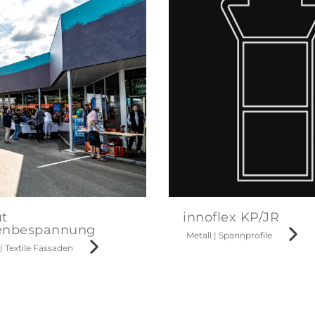
t
innoflex KP/JR
enbespannung
Metall
|
Spannprofile
|
Textile Fassaden