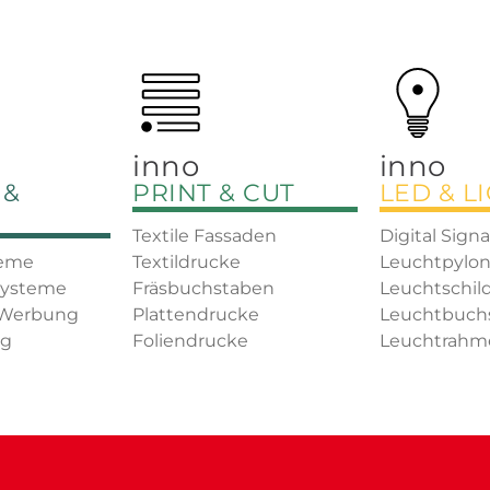
inno
inno
 &
PRINT & CUT
LED & L
Textile Fassaden
Digital Sign
teme
Textildrucke
Leuchtpylon
Systeme
Fräsbuchstaben
Leuchtschil
 Werbung
Plattendrucke
Leuchtbuch
ng
Foliendrucke
Leuchtrahm