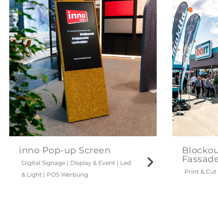
inno Pop-up Screen
Blockou
Fassad
Digital Signage
|
Display & Event
|
Led
Print & Cut
& Light
|
POS Werbung