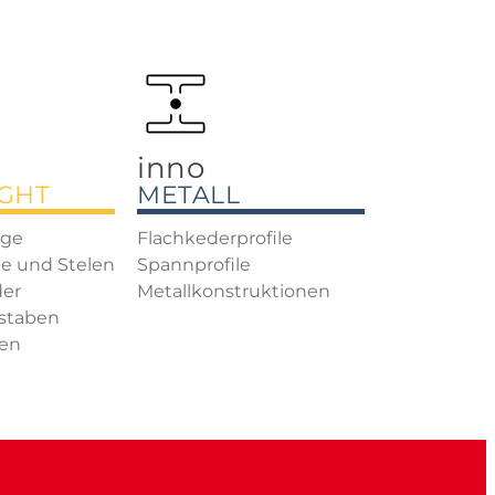
inno
IGHT
METALL
age
Flachkederprofile
e und Stelen
Spannprofile
der
Metallkonstruktionen
staben
en