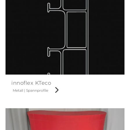
innoflex KTeco
Metall
|
Spannprofile