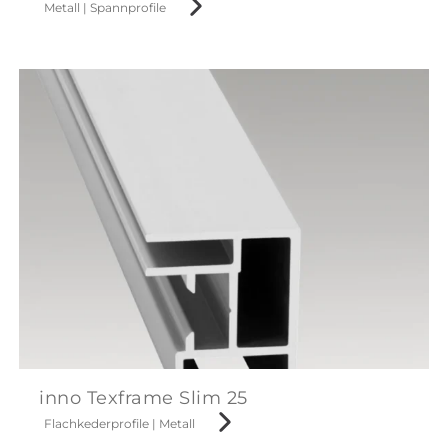
Metall
|
Spannprofile
inno Texframe Slim 25
Flachkederprofile
|
Metall