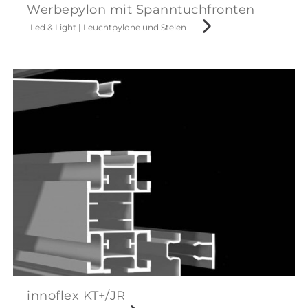
Werbepylon mit Spanntuchfronten
Led & Light
|
Leuchtpylone und Stelen
innoflex KT+/JR