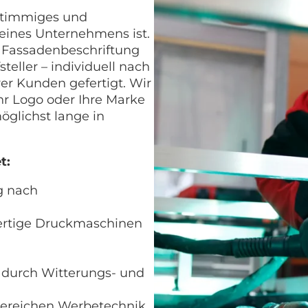
 stimmiges und
 eines Unternehmens ist.
r Fassadenbeschriftung
eller – individuell nach
r Kunden gefertigt. Wir
hr Logo oder Ihre Marke
öglichst lange in
t:
g nach
wertige Druckmaschinen
 durch Witterungs- und
Bereichen Werbetechnik,