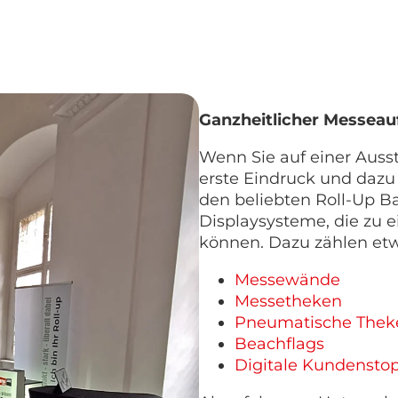
Ganzheitlicher Messeauft
Wenn Sie auf einer Ausst
erste Eindruck und dazu 
den beliebten Roll-Up Ba
Displaysysteme, die zu e
können. Dazu zählen et
Messewände
Messetheken
Pneumatische Theke
Beachflags
Digitale Kundensto