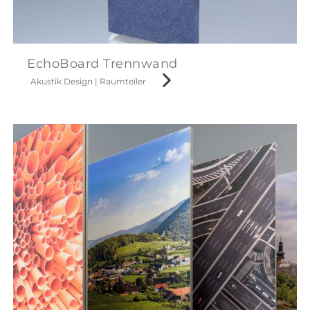
EchoBoard Trennwand
Akustik Design
|
Raumteiler