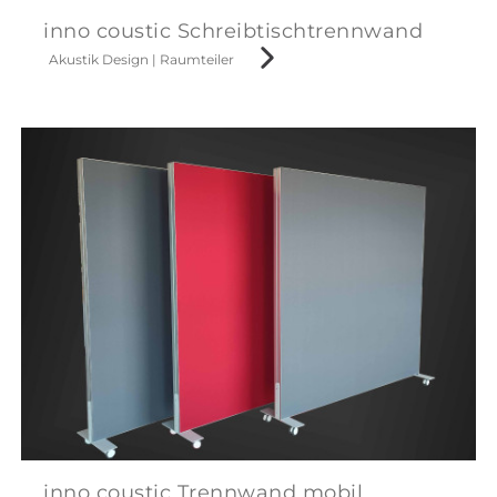
inno coustic Schreibtischtrennwand
Akustik Design
|
Raumteiler
inno coustic Trennwand mobil