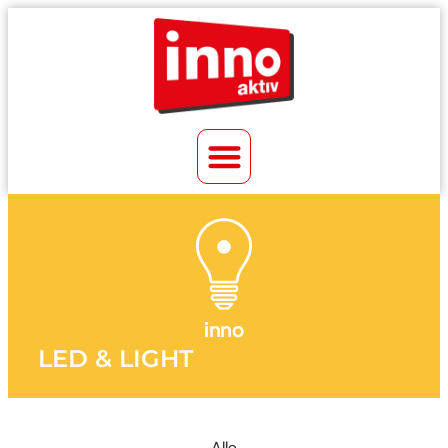
inno
LED & LIGHT
Alle