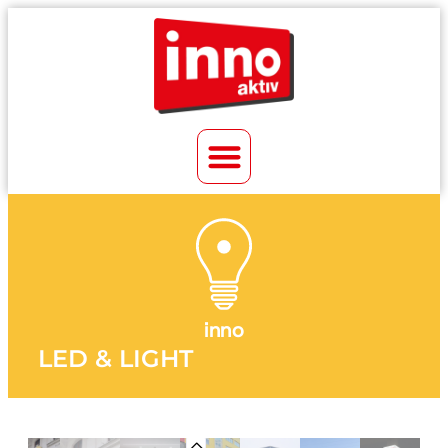
inno
LED & LIGHT