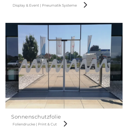
Display & Event
|
Pneumatik Systeme
Sonnenschutzfolie
Foliendrucke
|
Print & Cut