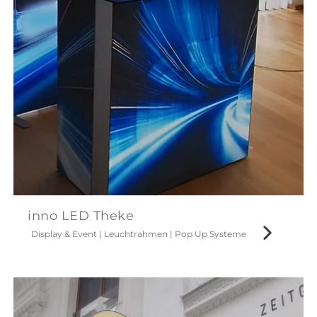
inno LED Theke
Display & Event
|
Leuchtrahmen
|
Pop Up Systeme