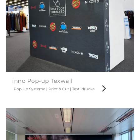
inno Pop-up Texwall
Pop Up Systeme
|
Print & Cut
|
Textildrucke