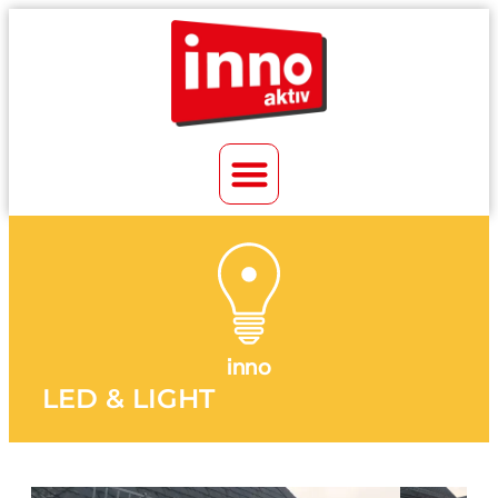
inno
LED & LIGHT