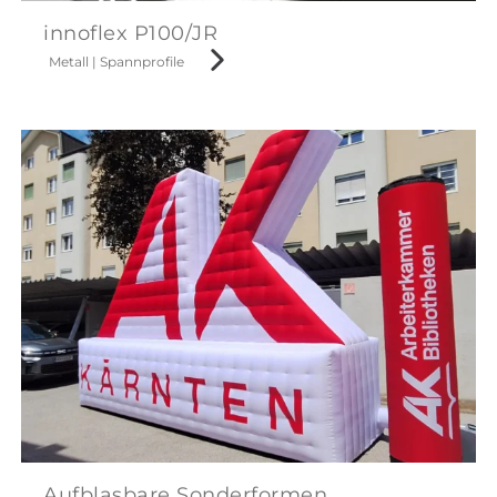
innoflex P100/JR
Metall
|
Spannprofile
Aufblasbare Sonderformen