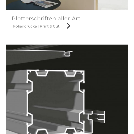
Plotterschriften aller Art
Foliendrucke
|
Print & Cut