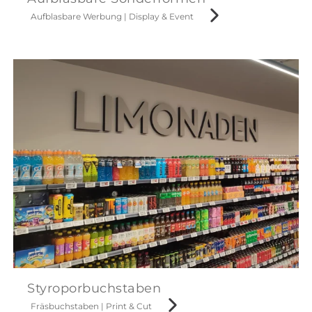
Aufblasbare Werbung
|
Display & Event
Styroporbuchstaben
Fräsbuchstaben
|
Print & Cut