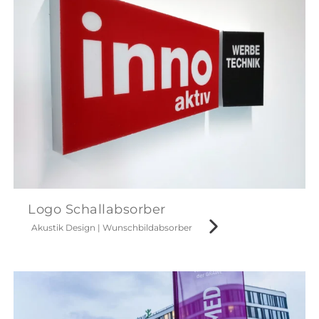
Logo Schallabsorber
Akustik Design
|
Wunschbildabsorber