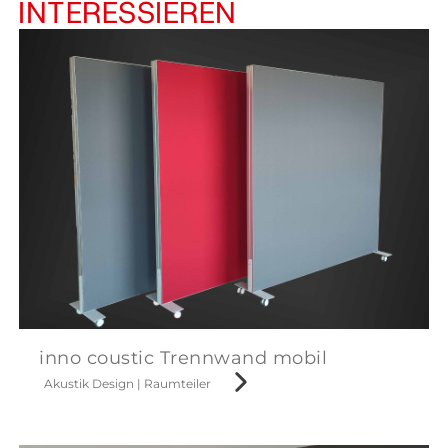
INTERESSIEREN
inno coustic Trennwand mobil
Akustik Design
|
Raumteiler