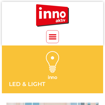
inno
LED & LIGHT