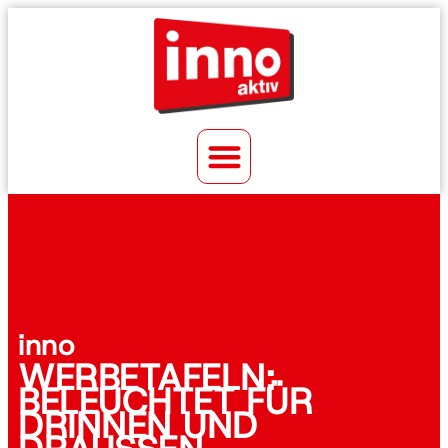
inno
WERBETAFELN:
BELEUCHTET FÜR
DRINNEN UND